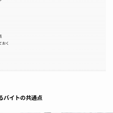
ア
点
ておく
るバイトの共通点